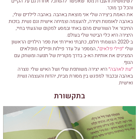
לשימושיות והעברת מסר שאפשר להסתכל אחרת גם על הקיים
והכל כך מוכר.
את האמת ביצירה שלי אני מוצאת באהבה. באהבה לילדים שלי,
באהבה לאומנות ויצירה, להעצמה וצמיחה אישית וגם נשית. בזכות
החיבור אל השורשים מהם באתי ובמסע למקום שהגעתי בחיי,
היצירה היא כלי הביטוי שלי בעולם.
ב-2020 הגשמתי חלום, כתבתי ואיירתי את ספר הילדים הראשון
שלי
״פילי פלאים״
, המספר על עדר פילות ופילים מופלאים
המציגים את אותיות הא-ב בדרך מקורית של תנועה ומשחק עם
הגוף.
״עת לאהבה״
היא יצירה משותפת שלי ושל האיש שלי. נוצרה
באהבה ובכבוד למפגש בין מסורת מבית, יהדות והעצמה נשית
ואישית.
בתקשורת