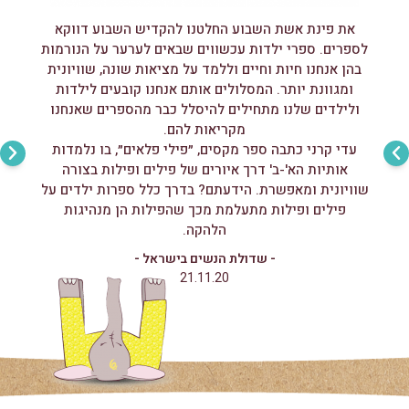
את פינת אשת השבוע החלטנו להקדיש השבוע דווקא
לספרים. ספרי ילדות עכשווים שבאים לערער על הנורמות
בהן אנחנו חיות וחיים וללמד על מציאות שונה, שוויונית
ומגוונת יותר. המסלולים אותם אנחנו קובעים לילדות
הקי
ולילדים שלנו מתחילים להיסלל כבר מהספרים שאנחנו
מתוקה
מקריאות להם.
לדעת ל
עדי קרני כתבה ספר מקסים, ״פילי פלאים״, בו נלמדות
נולד
אותיות הא'-ב' דרך איורים של פילים ופילות בצורה
שוויונית ומאפשרת. הידעתם? בדרך כלל ספרות ילדים על
פילים ופילות מתעלמת מכך שהפילות הן מנהיגות
הלהקה.
- שדולת הנשים בישראל -
21.11.20