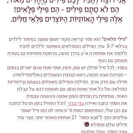
"פילי פלאים"
הוא ספר קריאה מקורי ושנון שנוצר במיוחד לילדים
בגילאי 3-7. עדר הפילים המופלאים מאפשר לילדים להכיר
וללמוד את אותיות ה א'-ב בדרך מהנה, מרתקת וחוויתית גם בעזרת
משחק עם הגוף.
בספר, לכל פיל ופילה יש שם, זהות, אופי ואות שהם יוצרים בגופם
– מנהיגת שבט חכמה, ראש קבוצת המעודדים באולימפיליאדה
ופילה עם חדק ארוך. הפילות והפילים מאמינים בעצמם ובייחודיות
הנפלאה של כל אחד ואחת מהם, עם תשומת דגש על קבלת
האחר, שוויוניות בין המינים והמון אמונה והגשמה עצמית.
את הספר כתבה ואיירה
עדי קרני
. "הכל התחיל בזמן תרגול כתיבה
עם הבן שלי, כשפתאום האות פ' נראתה לנו כמו פיל ישנוני
שלימים הפך ל"סבא פסח". 21 אותיות מאוחר יותר, נוצר עדר
פילים שלם ומופלא
"
עורך הספר: עמיר שינקמן